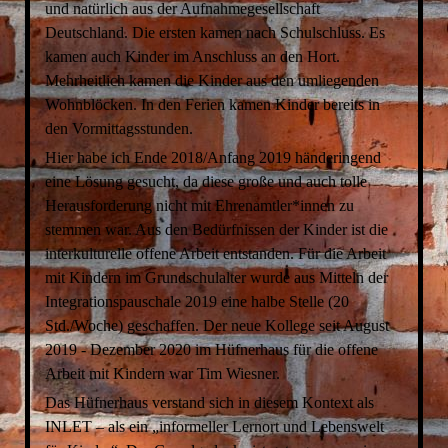
und natürlich aus der Aufnahmegesellschaft
Deutschland. Die ersten kamen nach Schulschluss. Es
kamen auch Kinder im Anschluss an den Hort.
Mehrheitlich kamen die Kinder aus den umliegenden
Wohnblöcken. In den Ferien kamen Kinder bereits in
den Vormittagsstunden.
Hier habe ich Ende 2018/Anfang 2019 händeringend
eine Lösung gesucht, da diese große und auch tolle
Herausforderung nicht mit Ehrenamtler*innen zu
stemmen war. Aus den Bedürfnissen der Kinder ist die
interkulturelle offene Arbeit entstanden. Für die Arbeit
mit Kindern im Grundschulalter wurde aus Mitteln der
Integrationspauschale 2019 eine halbe Stelle (20
Std./Woche) geschaffen. Der neue Kollege seit August
2019 - Dezember 2020 im Hüfnerhaus für die offene
Arbeit mit Kindern war Tim Wiesner.
Das Hüfnerhaus verstand sich in diesem Kontext als
INLET – als ein „informeller Lernort und Lebenswelt