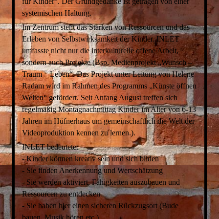
für Kinder“. Der Grundgedanke ist getragen von einer
systemischen Haltung.
Im Zentrum steht das Stärken von Ressourcen und das
Erleben von Selbstwirksamkeit der Kinder. INLET
umfasste nicht nur die interkulturelle offene Arbeit,
sondern auch Projekte (Bsp. Medienprojekt „Wunsch –
Traum – Leben“. Das Projekt unter Leitung von Helene
Radam wird im Rahmen des Programms „Künste öffnen
Welten“ gefördert. Seit Anfang August treffen sich
regelmäßig Montagnachmittag Kinder im Alter von 6-13
Jahren im Hüfnerhaus um gemeinschaftlich die Welt der
Videoproduktion kennen zu lernen.).
INLET bedeutete:
- Kinder können kreativ sein und sich bilden
- Sie finden Anerkennung und Wertschätzung
- Sie werden aktiviert, Fähigkeiten auszubauen und
Ressourcen zu entdecken
- Sie haben hier einen sicheren Rückzugsort (Bude
bauen, Musik hören etc.)