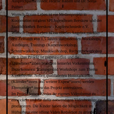
Ansprechpartnerinnen: Helene Radam und Dr. Sonja
Palfner
Wunsch-Traum-Leben ist ein Medienprojekt in
Kooperation mit dem SPI Jugendteam Beeskow und der
Stadtbibliothek Beeskow - Kupferschmiede e.V.
Wunsch-Traum-Leben ist ein offenes Angebot mit über
den Zeitraum von 1,5 Jahren stattfindenden Workshops,
Ausflügen, Trainings (Kameraworkshop,
Schnittworkshop, Musikworkshop, Rechercheworkshop
etc.). Das Projekt ist zugangsoffen und die
Teilnehmer*innen brauchen keinerlei Vorkenntnisse.
Dazu kommen Trainings und Workshops zum Thema
Kinderrechte. Neben qualifizierten Honorarkräften
(Künstler*innen und weitere Expert*innen) werden
Ehrenamtler* innen das Projekt unterstützen.
Im Projekt lernen Kinder ihr eigenes Videoformat zu
entwickeln und die dafür notwendigen Videobeiträge zu
produzieren. Die Kinder haben die Möglichkeit im
Hüfnerhaus eine offene Video Redaktion zu gründen.