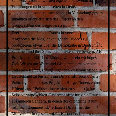
zu lösen. Dadurch wurden eigene lebensweltliche
Erfahrungen nicht vom Leben in Deutschland
abgekoppelt, sondern miteinander in Verbindung gesetzt.
Inhaltlich orientierte sich das Projekt an den
Grundrechten des Grundgesetzes.
Drei Jahre lang haben Frauen in verschiedenen
Angeboten die Möglichkeit gehabt, Videos zu
produzieren, etwas über die Demokratie in Deutschland
zu lernen und ihre Sprachkenntnisse zu verbessern. Als
Projekt der politischen Bildung war es ein wichtiges
Ziel, Wissen um Werte und Grundrechte zu vermitteln
und einen Beitrag zum gelingenden Zusammenleben in
Deutschland zu leisten. Frau Dr. Palfner, promovierte
Politologin, leitete das Projekt im Bürger*innenzentrum
Hüfenrhaus. "Politisch interessiert zu sein, ist keine
Selbstverständlichkeit. Erst recht nicht für viele Frauen
aus anderen Ländern, in denen der öffentliche Raum
männlich dominiert ist." erläutert Dr. Palfner die
Motivation für dieses Projekt. Besonders freut es sie,