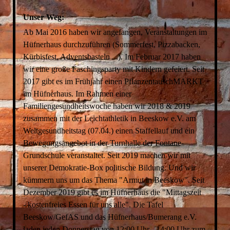
Unser Weg:
Ab Mai 2016 haben wir angefangen, Veranstaltungen im
Hüfnerhaus durchzuführen (Sommerfest, Pizzabacken,
Kürbisfest, Adventsbasteln ...). Im Februar 2017 haben
wir eine große Faschingsparty mit Kindern gefeiert. Seit
2017 gibt es im Frühjahr einen PflanzentauschMARKT
im Hüfnerhaus. Im Rahmen einer
Familiengesundheitswoche haben wir 2018 & 2019
zusammen mit der Leichtathletik in Beeskow e.V. am
Weltgesundheitstag (07.04.) einen Staffellauf und ein
Bewegungsangebot in der Turnhalle der Fontane-
Grundschule veranstaltet. Seit 2019 machen wir mit
unserer Demokratie-Box politische Bildung. Und wir
kümmern uns um das Thema "Armut in Beeskow". Seit
Dezember 2019 gibt es im Hüfnerhaus die "Mittagszeit
- kostenfreies Essen für uns alle". Die Tafel
Beeskow/GefAS und das Hüfnerhaus/Bumerang e.V.
laden jeden Donnerstag von 12:00 Uhr - 14:00 Uhr zum