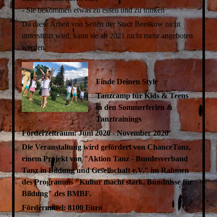
- Sie bekommen etwas zu essen und zu trinken
Da diese Arbeit von Seiten der Stadt Beeskow nicht
unterstützt wird, kann sie ab 2021 nicht mehr angeboten
werden.
Finde Deinen Style
Tanzcamp für Kids & Teens
in den Sommerferien &
Tanztrainings
Förderzeitraum: Juni 2020 - November 2020
Die Veranstaltung wird gefördert von ChanceTanz,
einem Projekt von "Aktion Tanz - Bundesverband
Tanz in Bildung und Gesellschaft e.V." im Rahmen
des Programms "Kultur macht stark. Bündnisse für
Bildung" des BMBF.
Fördermittel: 8100 Euro