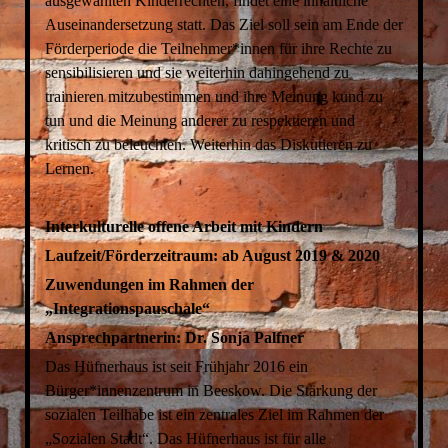
ausgewählten Kinderrechten, findet eine inhaltliche
Auseinandersetzung statt. Das Ziel soll sein am Ende der
Förderperiode die Teilnehmer*innen für ihre Rechte zu
sensibilisieren und sie weiterhin dahingehend zu
trainieren mitzubestimmen und ihre Meinung kund zu
tun und die Meinung anderer zu respektieren und
kritisch zu beleuchten. Weiterhin das Diskutieren zu
Lernen.
Interkulturelle offene Arbeit mit Kindern
Laufzeit/Förderzeitraum: ab August 2019 & 2020
Zuwendungen im Rahmen der
„Integrationspauschale“
Ansprechpartnerin: Dr. Sonja Palfner
Das Hüfnerhaus ist seit Frühjahr 2016 ein
Bürger*innenzentrum in Beeskow. Die Stärkung der
sozialen Teilhabe ist ein zentrales Ziel im Rahmen der
„Sozialen Stadt“. Das Hüfnerhaus ist für alle