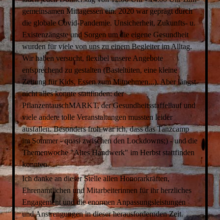
gemeinsamen Mittagessen ein. 2020 war geprägt durch
die globale Covid-Pandemie. Unsicherheit, Zukunfts- u.
Existenzängste und Sorgen um die eigene Gesundheit
wurden für viele von uns zu einem Begleiter im Alltag.
Wir haben versucht, flexibel unsere Angebote
entsprechend zu gestalten (Basteltüten, eine kleine
Zeitung für Kids, Essen zum Mitnehmen...). Aber längst
nicht alles konnte stattfinden: der
PflanzentauschMARKT, der Gesundheitsstaffellauf und
viele andere tolle Veranstaltungen mussten leider
ausfallen. Besonders froh war ich, dass das Tanzcamp
im Sommer - quasi zwischen den Lockdowns;) - und die
Themenwoche "Altes Handwerk" im Herbst stattfinden
konnten.
Ich danke an dieser Stelle allen Honorarkräften,
Ehrenamtlichen und Mitarbeiterinnen für ihr herzliches
Engagement und die enormen Anpassungsleistungen
und Anstrengungen in dieser herausfordernden Zeit.