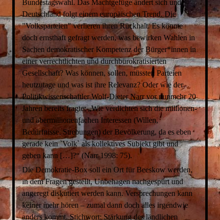
Bundestagswahl. Das Machtgefüge ändert sich und
Deutschland folgt einem europäischen Trend. Die
"Volksparteien" verlieren ihren Rückhalt. Es könnte
doch ernsthaft gefragt werden, was bewirken Wahlen in
Sachen demokratischer Kompetenz der Bürger*innen in
einer verrechtlichten und durchbürokratisierten
Gesellschaft? Was können, sollen, müssten Parteien
heutzutage und was ist ihre Relevanz? Oder wie der
Politikwissenschaftler Wolf-Dieter Narr vor nunmehr 20
Jahren bereits fragte: „Wie verdichten sich die millionen-
und abermillionenfachen Interessen (Willen,
Bedürfnisse, Strebungen) der Bevölkerung, da es eben
gerade kein `Volk` als kollektives Subjekt gibt und
geben kann […]?“ (Narr 1998: 75).
Die Demokratie-Box soll ein Ort für Beeskow werden,
in dem Fragen gestellt, Unbehagen nachgespürt und
angeregt diskutiert werden kann. Versprechungen kann
keiner mehr hören – zumal dann doch alles irgendwie
anders kommt. Stichwort: Stärkung des ländlichen