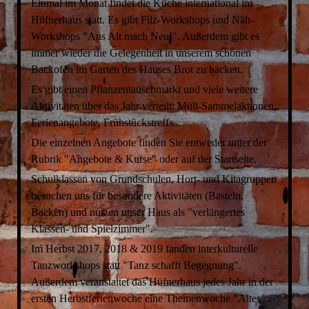
Einmal im Monat findet die Küche international im
Hüfnerhaus statt. Es gibt Filz-Workshops und Näh-
Workshops "Aus Alt mach Neu!". Außerdem gibt es
immer wieder die Gelegenheit in unserem schönen
Backofen im Garten des Hauses Brot zu backen.
Es gibt einen Pflanzentauschmarkt und viele weitere
Aktivitäten über das Jahr verteilt: Müll-Sammelaktionen,
Ferienangebote, Frühstückstreffs...
Die einzelnen Angebote finden Sie entweder unter der
Rubrik "Angebote & Kurse" oder auf der Startseite.
Schulklassen von Grundschulen, Hort- und Kitagruppen
besuchen uns für besondere Aktivitäten (Basteln,
Backen) und nutzen unser Haus als "verlängertes
Klassen- und Spielzimmer".
Im Herbst 2017, 2018 & 2019 fanden interkulturelle
Tanzworkshops statt "Tanz schafft Begegnung".
Außerdem veranstaltet das Hüfnerhaus jedes Jahr in der
ersten Herbstferienwoche eine Themenwoche "Altes