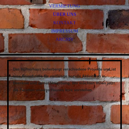
VERMIETUNG
ÜBER UNS
KONTAKT
IMPRESSUM
ARCHIV
Das Hüfnerhaus beherbergt verschiedene Projekte und ist
eine Anlaufstelle für vielfältige soziale Aktivitäten in
Beeskow und seiner Umgebung. Wir möchten Ihnen jetzt
die Facetten unseres Hauses kurz vorstellen.