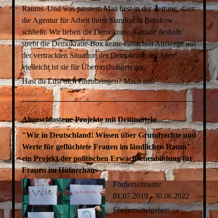
Raums. Und was passiert: Man liest in der Zeitung, dass
die Agentur für Arbeit ihren Standort in Beeskow
schließt. Wir lieben die Demokratie. Gerade deshalb
strebt die Demokratie-Box keine einfachen Auswege aus
der vertrackten Situation der Demokratie an. Aber
vielleicht ist sie für Überraschungen gut.
Hast du Lust dich einzubringen? Mach mit!
Abgeschlossene Projekte mit Drittmitteln
"Wir in Deutschland! Wissen über Grundrechte und
Werte für geflüchtete Frauen im ländlichen Raum" -
ein Projekt der politischen Erwachsenenbildung für
Frauen im Hüfnerhaus
Förderzeitraum:
01.07.2019 - 30.06.2022
Fördermittelgeber: