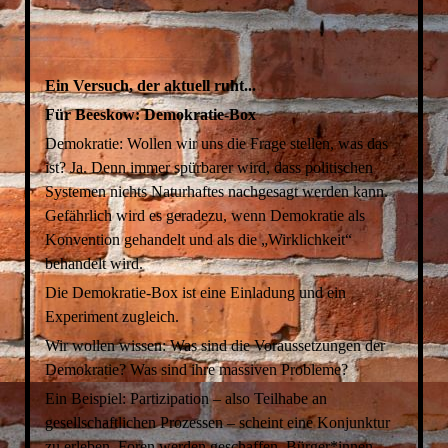
Ein Versuch, der aktuell ruht...
Für Beeskow: Demokratie-Box
Demokratie: Wollen wir uns die Frage stellen, was das
ist? Ja. Denn immer spürbarer wird, dass politischen
Systemen nichts Naturhaftes nachgesagt werden kann.
Gefährlich wird es geradezu, wenn Demokratie als
Konvention gehandelt und als die „Wirklichkeit“
behandelt wird.
Die Demokratie-Box ist eine Einladung und ein
Experiment zugleich.
Wir wollen wissen: Was sind die Voraussetzungen der
Demokratie? Was sind ihre massiven Probleme?
Ein Beispiel: Partizipation – also Teilhabe an
gesellschaftlichen Prozessen – scheint eine Konjunktur
zu erleben. Foren werden geschaffen, Bürger*innen