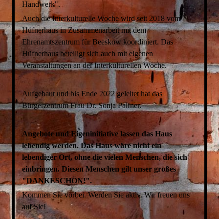
Handwerk".
Auch die Interkulturelle Woche wird seit 2018 vom
Hüfnerhaus in Zusammenarbeit mit dem
Ehrenamtszentrum für Beeskow koordiniert. Das
Hüfnerhaus beteiligt sich auch mit eigenen
Veranstaltungen an der Interkulturellen Woche.
Aufgebaut und bis Ende 2022 geleitet hat das
Bürgerzentrum Frau Dr. Sonja Palfner.
Angebote und Eigeninitiative lassen das Haus
lebendig werden. Das Haus wäre nicht ein
lebendiger Ort, ohne die vielen Menschen, die sich
einbringen. Diesen Menschen gilt unser großes
"DANKESCHÖN!".
Kommen Sie vorbei. Werden Sie aktiv. Wir freuen uns
auf Sie!