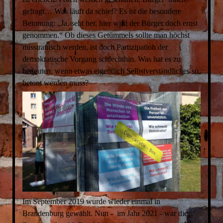
gefragt… Was läuft da schief? Es ist die besondere
Betonung: „Ja, seht her, hier wird der Bürger doch ernst
genommen.“ Ob dieses Getümmels sollte man höchst
misstrauisch werden, ist doch Partizipation der
demokratische Vorgang schlechthin. Was hat es zu
bedeuten, wenn etwas eigentlich Selbstverständliches so
betont werden muss?
Im September 2019 wurde wieder einmal in
Brandenburg gewählt. Nun - im Jahr 2021 - war die