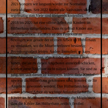
2021 konnten wir langsam wieder zur Normalität
zurückkehren. Seit 2022 finden alle Aktivitäten wieder
regelmäßig statt.Viele sind übrigends kostenfrei.
2018 bis 2020 hat eine offene Arbeit mit Kindern im
Hüfnerhaus stattgefunden. Dass es gelingt Kinder aus
"bildungsarmen" Familien an den Projekten zu
beteiligen war gerade der offenen Arbeit im Hüfnerhaus
zu verdanken, wo die MitarbeiterInnen beständig
Beziehungsarbeit leisten. Anders formuliert: es kann
tolle Angebote geben, aber Kinder, die keine Eltern
haben, die sie zu diesen Angeboten anmelden/schicken,
werden diese Angebote nicht nutzen können. Sie sind zu
jung, um sich darum zu kümmern. Indem diese Kinder
sowieso ins Hüfnerhaus gekommen sind, konnten sie für
Angebote gewonnen werden. Das Hüfnerhaus hat mit
seiner offenen Arbeit als wichtige Anlaufstelle für die
Kinder im Sozialraum fungiert. Gerade die Möglichkeit,
dass die Kinder das Hüfnerhaus zeitlich flexibel