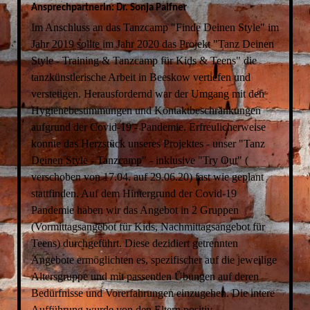
Ansprechpartnerin: Dr. Sonja Palfner
Im Anschluss an das Tanzcamp "Finde Deinen Style" im
Jahr 2019 sollte im Jahr 2020 das Projekt "Tanz Deinen
Style - Training & Tanzcamp für Kids & Teens" die
tanzkünstlerische Arbeit in Beeskow vertiefen und
verstetigen. Herausfordernd war der Umgang mit den
Hygienebestimmungen und Kontaktbeschränkungen
aufgrund der Covid-19 - Pandemie. Erfreulicherweise
konnte das Herzstück unseres Projektes - unser "Tanz
Deinen Style - Tanzcamp" - inklusive "Try Out" (
verschoben von 17.04. auf 29.06.20) fast wie geplant
stattfinden. Auf dem Hintergrund der Covid-19
Pandemie haben wir das Angebot in 2 Gruppen
(Vormittagsangebot für Kids, Nachmittagsangebot für
Teens) durchgeführt. Diese dezidiert getrennten
Angebote ermöglichten es, spezifischer auf die jeweilige
Altersgruppe und mit passenden Übungen auf deren
Bedürfnisse und Vorerfahrungen einzugehen. Die intere
Aufführung wurde von den Eltern positiv