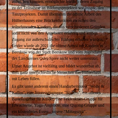
aufsuchen konnten, ermöglichte letztlich deren Zugang
zu der Teilnahme an Bildungsprojekten wie bsspw. den
Tanzprojekten. Damit übernahm die offene Arbeit des
Hüfnerhauses eine Brückenfunktion zwischen den
teilnehmenden Kindern, die aus verschiedenen Gründen
sonst nicht von den Angeboten erfahren und keinen
Zugang zur außerschulischer Bildung erhalten würden.
Leider wurde ab 2021 die offene Arbeit mit Kindern in
Beeskow von der Stadt Beeskow und vom Jugendamt
des Landkreises Oder-Spree nicht weiter unterstützt.
Unser Angebot ist vielfältig und bildet wunderbar ab,
dass ganz unterschiedliche Menschen das Hüfnerhaus
mit Leben füllen.
Es gibt unter anderem einen Handarbeitskreis "Wolle &
Kaffee", eine Interessengruppe "Sticken", ein offenes
Bastelangebot für Kinder, eine Feldenkrais-Gruppe für
Erwachsene, Yoga-Angebote, eine Qigong-Gruppe und
ein kostenfreies Essen - unsere "Mittagszeit".