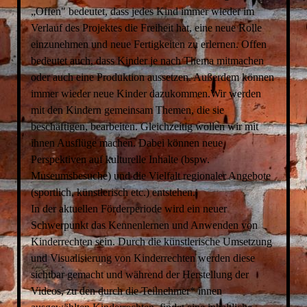
„Offen" bedeutet, dass jedes Kind immer wieder im
Verlauf des Projektes die Freiheit hat, eine neue Rolle
einzunehmen und neue Fertigkeiten zu erlernen. Offen
bedeutet auch, dass Kinder je nach Thema mitmachen
oder auch eine Produktion aussetzen. Außerdem können
immer wieder neue Kinder dazukommen.Wir werden
mit den Kindern gemeinsam Themen, die sie
beschäftigen, bearbeiten. Gleichzeitig wollen wir mit
ihnen Ausflüge machen. Dabei können neue
Perspektiven auf kulturelle Inhalte (bspw.
Museumsbesuche) und die Vielfalt regionaler Angebote
(sportlich, künstlerisch etc.) entstehen.
In der aktuellen Förderperiode wird ein neuer
Schwerpunkt das Kennenlernen und Anwenden von
Kinderrechten sein. Durch die künstlerische Umsetzung
und Visualisierung von Kinderrechten werden diese
sichtbar gemacht und während der Herstellung der
Videos, zu den durch die Teilnehmer* innen