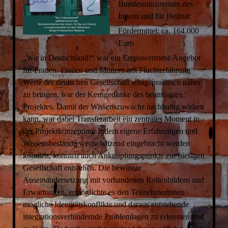
Bundesministerium des
Innern und für Heimat
Fördermittel: ca. 164.000
Euro
„Wir in Deutschland!“ war ein Empowerment-Angebot
für Frauen. Frauen und Müttern mit Fluchterfahrung
Werte der deutschen Gesellschaft alltagspraktisch näher
zu bringen, war der Kerngedanke des beantragten
Projektes. Damit der Wissenszuwachs nachhaltig wirken
kann, war dabei Transferarbeit ein zentrales Moment in
der Projektkonzeption. Indem eigene Erfahrungen und
Wissensbestände wertschätzend eingebracht werden
konnten, konnten auch Anknüpfungspunkte zur hiesigen
Gesellschaft entstehen. Die bewusste
Auseinandersetzung mit vorhandenen Rollenbildern und
Erwartungen, ermöglichte es den Teilnehmerinnen
mögliche Identitätskonflikte und daraus entstehende
integrationsverhindernde Problemlagen zu erkennen und