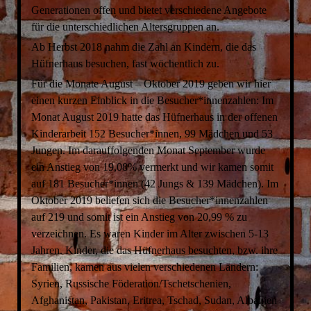
Generationen offen und bietet verschiedene Angebote
für die unterschiedlichen Altersgruppen an.
Ab Herbst 2018 nahm die Zahl an Kindern, die das
Hüfnerhaus besuchen, fast wöchentlich zu.
Für die Monate August – Oktober 2019 geben wir hier
einen kurzen Einblick in die Besucher*innenzahlen: Im
Monat August 2019 hatte das Hüfnerhaus in der offenen
Kinderarbeit 152 Besucher*innen, 99 Mädchen und 53
Jungen. Im darauffolgenden Monat September wurde
ein Anstieg von 19,08% vermerkt und wir kamen somit
auf 181 Besucher*innen (42 Jungs & 139 Mädchen). Im
Oktober 2019 beliefen sich die Besucher*innenzahlen
auf 219 und somit ist ein Anstieg von 20,99 % zu
verzeichnen. Es waren Kinder im Alter zwischen 5-13
Jahren. Kinder, die das Hüfnerhaus besuchten, bzw. ihre
Familien, kamen aus vielen verschiedenen Ländern:
Syrien, Russische Föderation/Tschetschenien,
Afghanistan, Pakistan, Eritrea, Tschad, Sudan, Albanien