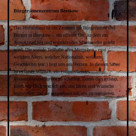
Bürger:innenzentrum Beeskow
Das Hüfnerhaus ist ein Zentrum für Bürgerinnen und
Bürger in Beeskow - ein offener Ort, an dem ein
demokratisches und respektvolles Miteinander gelebt
wird. Die soziale Teilhabe aller Menschen - egal
welchen Alters, welcher Nationalität, welchen
Geschlechts (etc.) liegt uns am Herzen. In diesem Sinne
ist es unser Wunsch, ein entsprechendes
Veranstaltungsangebot zu schaffen. Damit dies gelingt,
laden wir Dich herzlich ein, uns Ideen und Wünsche
mitzuteilen und sie gemeinsam mit uns zu realisieren.