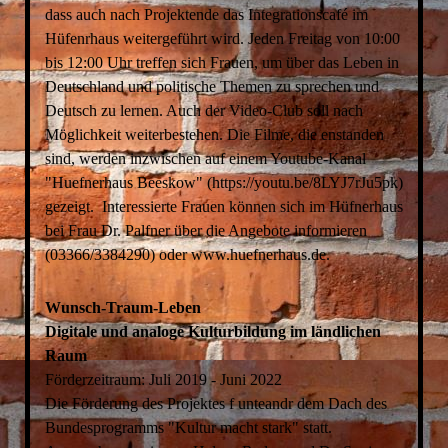
dass auch nach Projektende das Integrationscafé im
Hüfenrhaus weitergeführt wird. Jeden Freitag von 10:00
bis 12:00 Uhr treffen sich Frauen, um über das Leben in
Deutschland und politische Themen zu sprechen und
Deutsch zu lernen. Auch der Video-Club soll nach
Möglichkeit weiterbestehen. Die Filme, die enstanden
sind, werden inzwischen auf einem Youtube-Kanal
"Huefnerhaus Beeskow" (https://youtu.be/8LYJ7rJu5pk)
gezeigt. Interessierte Frauen können sich im Hüfnerhaus
bei Frau Dr. Palfner über die Angebote informieren
(03366/3384290) oder www.huefnerhaus.de.
Wunsch-Traum-Leben
Digitale und analoge Kulturbildung im ländlichen
Raum
Förderzeitraum: Juli 2019 - Juni 2022
Die Förderung des Projektes f unteandr dem Dach des
Bundesprogramms "Kultur macht stark" statt.